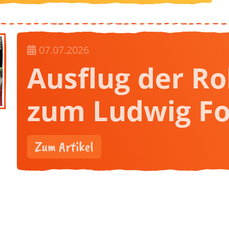
07.07.2026
Ausflug der R
zum Ludwig F
Zum Artikel