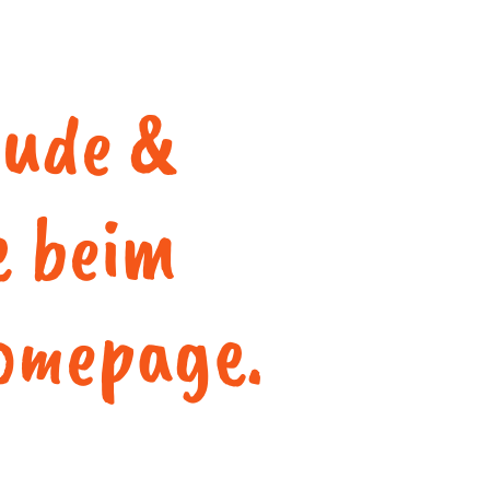
eude &
e beim
omepage.