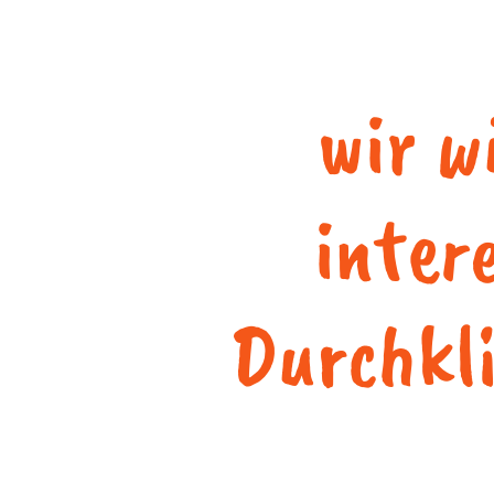
wir w
inter
Durchkl