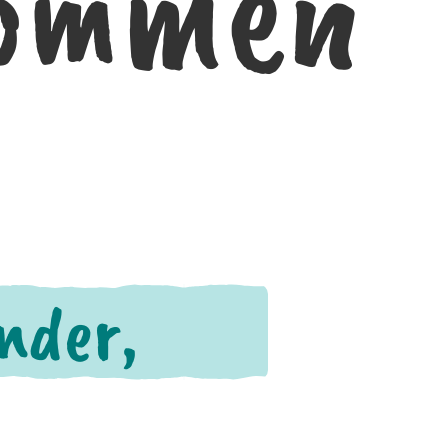
kommen
inder,