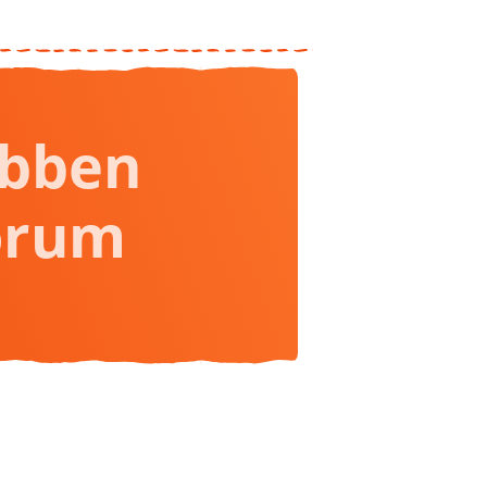
obben
orum