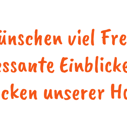
ünschen viel Fr
essante Einblick
icken unserer H